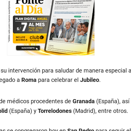
 su intervención para saludar de manera especial 
legado a
Roma
para celebrar el
Jubileo
.
o de médicos procedentes de
Granada
(España), as
lid
(España) y
Torrelodones
(Madrid), entre otros.
as se congregaron hoy en
San Pedro
para seguir e