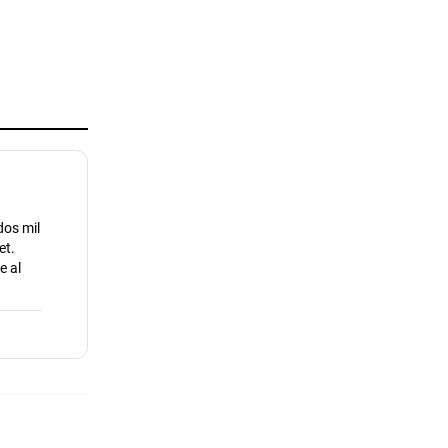
dos mil
et.
e al