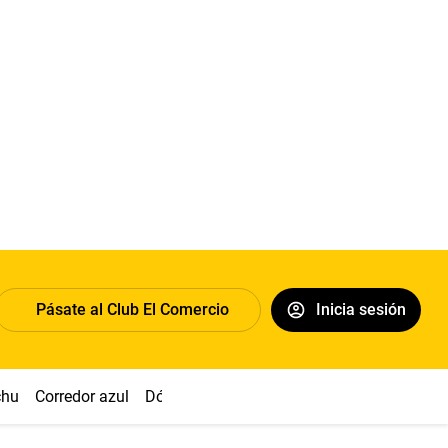
Pásate al Club El Comercio
Inicia sesión
chu
Corredor azul
Dólar
Congreso
Nasca
Acuña
Toled