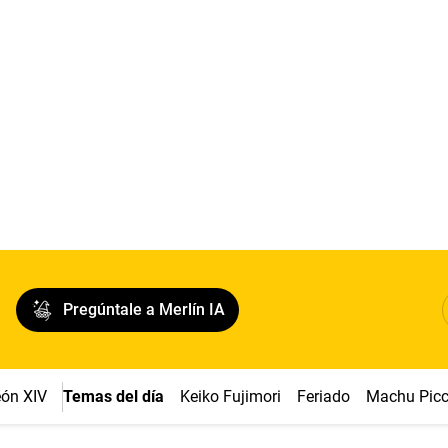
Pregúntale a Merlín IA
ón XIV
Temas del día
Keiko Fujimori
Feriado
Machu Pic