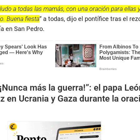
udo a todas las mamás, con una oración para ellas y
lo. Buena fiesta
” a todas, dijo el pontífice tras el rez
a en San Pedro.
¡Nunca más la guerra!”: el papa Leó
az en Ucrania y Gaza durante la orac