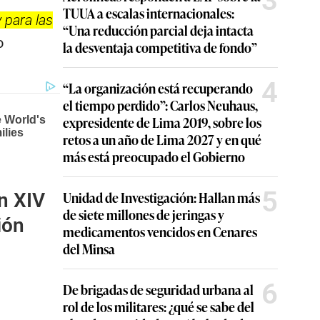
3
TUUA a escalas internacionales:
 para las
“Una reducción parcial deja intacta
o
la desventaja competitiva de fondo”
4
“La organización está recuperando
el tiempo perdido”: Carlos Neuhaus,
expresidente de Lima 2019, sobre los
retos a un año de Lima 2027 y en qué
más está preocupado el Gobierno
5
Unidad de Investigación: Hallan más
n XIV
de siete millones de jeringas y
ión
medicamentos vencidos en Cenares
del Minsa
6
De brigadas de seguridad urbana al
rol de los militares: ¿qué se sabe del