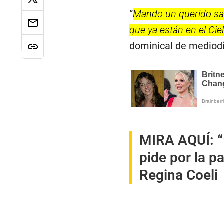
“
Mando un querido sal
que ya están en el Cie
dominical de mediodí
MIRA AQUÍ:
“
pide por la p
Regina Coeli