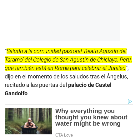
“
Saludo a la comunidad pastoral ‘Beato Agustín del
Taramo’ del Colegio de San Agustín de Chiclayo, Perú,
que también está en Roma para celebrar el Jubileo
”,
dijo en el momento de los saludos tras el Ángelus,
recitado a las puertas del
palacio de Castel
Gandolfo
.