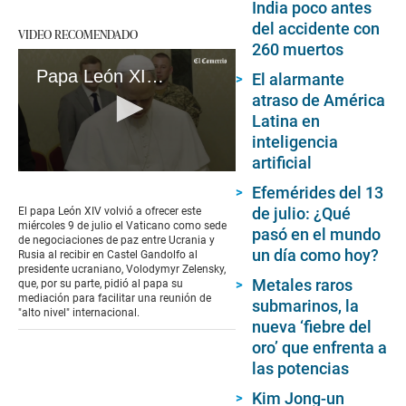
India poco antes
del accidente con
VIDEO RECOMENDADO
260 muertos
Papa León XIV ofrece el Vaticano para negociar la paz y Volodymy Zelensky pide una cumbre internacional
El alarmante
atraso de América
Latina en
inteligencia
artificial
0
Efemérides del 13
seconds
of
de julio: ¿Qué
El papa León XIV volvió a ofrecer este
1
miércoles 9 de julio el Vaticano como sede
pasó en el mundo
minute,
de negociaciones de paz entre Ucrania y
45
un día como hoy?
Rusia al recibir en Castel Gandolfo al
seconds
presidente ucraniano, Volodymyr Zelensky,
Metales raros
que, por su parte, pidió al papa su
mediación para facilitar una reunión de
submarinos, la
"alto nivel" internacional.
nueva ‘fiebre del
oro’ que enfrenta a
las potencias
Kim Jong-un