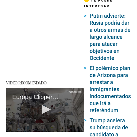
TE PUEDE
INTERESAR
Putin advierte:
Rusia podría dar
a otros armas de
largo alcance
para atacar
objetivos en
Occidente
El polémico plan
de Arizona para
arrestar a
VIDEO RECOMENDADO
inmigrantes
indocumentados
Europa Clipper: La nave espacial de la NASA se prepara para un histórico viaje a la luna helada de Júpiter
que irá a
referéndum
Trump acelera
su búsqueda de
candidato a
0