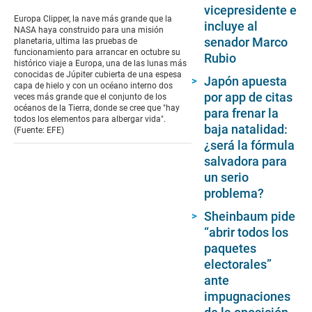
seconds
vicepresidente e
of
Europa Clipper, la nave más grande que la
incluye al
1
NASA haya construido para una misión
minute,
senador Marco
planetaria, ultima las pruebas de
46
funcionamiento para arrancar en octubre su
Rubio
seconds
histórico viaje a Europa, una de las lunas más
conocidas de Júpiter cubierta de una espesa
Japón apuesta
capa de hielo y con un océano interno dos
por app de citas
veces más grande que el conjunto de los
océanos de la Tierra, donde se cree que "hay
para frenar la
todos los elementos para albergar vida".
baja natalidad:
(Fuente: EFE)
¿será la fórmula
salvadora para
un serio
problema?
Sheinbaum pide
“abrir todos los
paquetes
electorales”
ante
impugnaciones