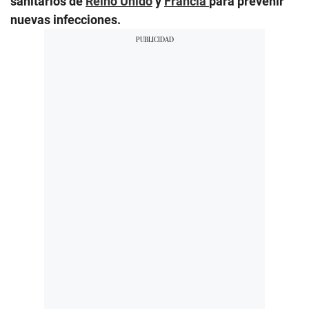
sanitarios de
Reino Unido
y
Francia
para prevenir
nuevas infecciones.