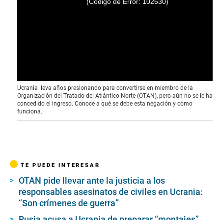
(Código de Error: 102630)
Ucrania lleva años presionando para convertirse en miembro de la
Organización del Tratado del Atlántico Norte (OTAN), pero aún no se le ha
concedido el ingreso. Conoce a qué se debe esta negación y cómo
funciona.
TE PUEDE INTERESAR
OTAN pide llevar ante la justicia a los
responsables asesinatos de civiles en Ucrania:
“Son crímenes de guerra”
Rusia acusa a Ucrania de preparar “montajes”