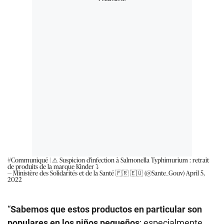
#Communiqué
| ⚠ Suspicion d'infection à Salmonella Typhimurium : retrait
de produits de la marque Kinder ⤵
— Ministère des Solidarités et de la Santé 🇫🇷 🇪🇺 (@Sante_Gouv)
April 5,
2022
“
Sabemos que estos productos en particular son
populares en los niños pequeños
; especialmente