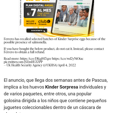
Ferrero has recalled selected batches of Kinder Surprise eggs because of the
possible presence of salmonella.
If you have bought the below product, do not eat it. Instead, please contact
Ferrero to obtain a full refund.
Read more:
https://t.co/DKq1817qze
https://t.co/wd2yNtOtac
pic.twitter.com/j5ZmHUZZPP
— UK Health Security Agency (@UKHSA)
April 4, 2022
El anuncio, que llega dos semanas antes de Pascua,
implica a los huevos
Kinder Sorpresa
individuales y
de varios paquetes, entre otros, una popular
golosina dirigida a los niños que contiene pequeños
juguetes coleccionables dentro de un cáscara de