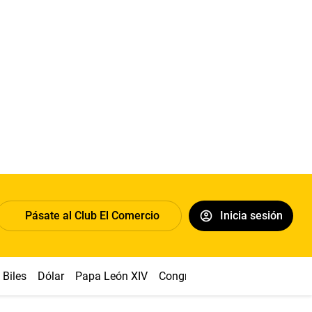
Pásate al Club El Comercio
Inicia sesión
Biles
Dólar
Papa León XIV
Congreso
Machu Picchu
Ab