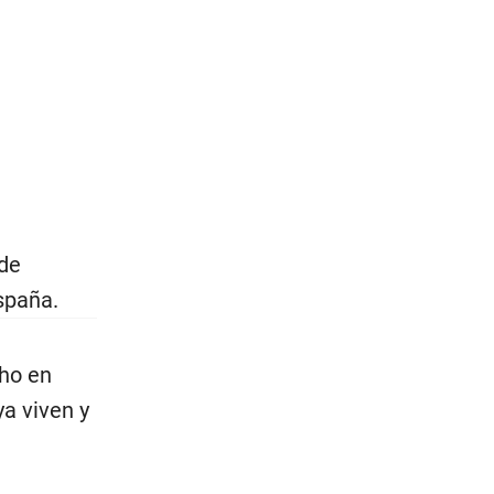
 de
spaña.
cho en
ya viven y