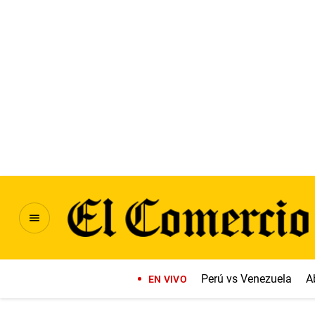
Perú vs Venezuela
A
EN VIVO