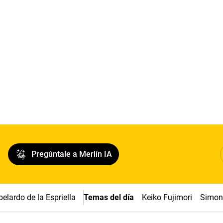
Pregúntale a Merlín IA
belardo de la Espriella
Temas del día
Keiko Fujimori
Simon 