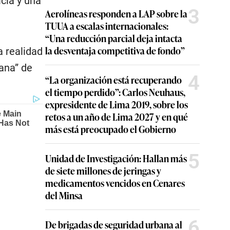
icia y una
3
Aerolíneas responden a LAP sobre la
TUUA a escalas internacionales:
“Una reducción parcial deja intacta
la desventaja competitiva de fondo”
a realidad
ana” de
4
“La organización está recuperando
el tiempo perdido”: Carlos Neuhaus,
expresidente de Lima 2019, sobre los
retos a un año de Lima 2027 y en qué
más está preocupado el Gobierno
5
Unidad de Investigación: Hallan más
de siete millones de jeringas y
medicamentos vencidos en Cenares
del Minsa
6
De brigadas de seguridad urbana al