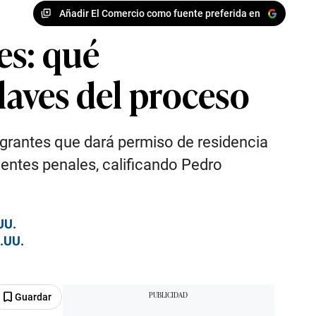
Añadir El Comercio como fuente preferida en
es: qué
laves del proceso
migrantes que dará permiso de residencia
entes penales, calificando Pedro
UU.
E.UU.
Guardar