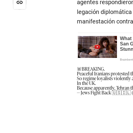
agentes respondieron
legación diplomática i
manifestación contra
🚨BREAKING.
Peaceful Iranians protested 
So regime loyalists violently
In the UK.
Because apparently, Tehran 
— Jews Fight Back 🇺🇸🇮🇱