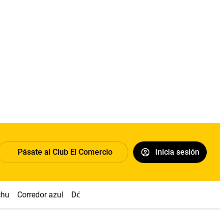
Pásate al Club El Comercio
Inicia sesión
chu
Corredor azul
Dólar
Congreso
Nasca
Acuña
Toled