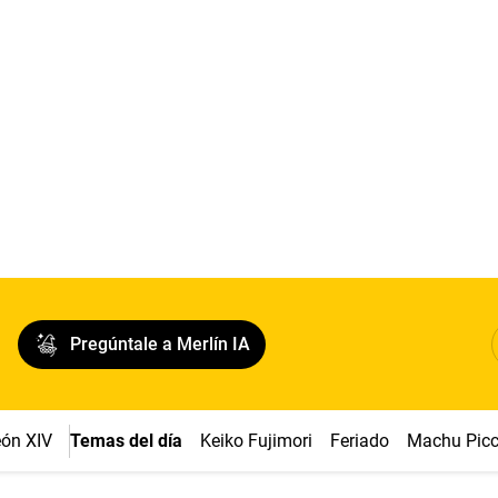
Pregúntale a Merlín IA
ón XIV
Temas del día
Keiko Fujimori
Feriado
Machu Pic