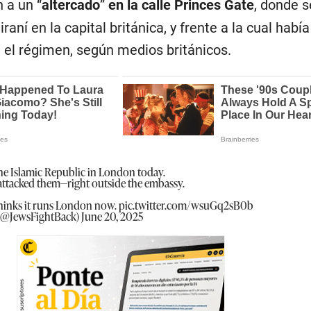
 a un “
altercado
”
en la calle Princes Gate
, donde s
raní en la capital británica, y frente a la cual habí
 el régimen, según medios británicos.
the Islamic Republic in London today.
 attacked them—right outside the embassy.
thinks it runs London now.
pic.twitter.com/wsuGq2sB0b
 (@JewsFightBack)
June 20, 2025