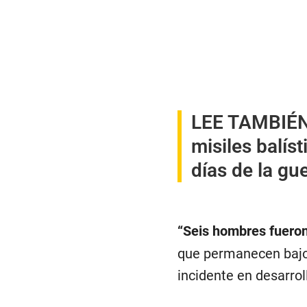
LEE TAMBIÉ
misiles balís
días de la gu
“Seis hombres fueron
que permanecen bajo c
incidente en desarrol