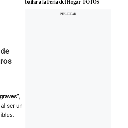
bailar a la Feria del Hogar | FOTOS
 de
eros
 graves”
,
al ser un
ibles.