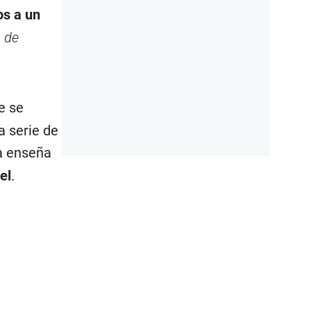
os a un
s de
e se
a serie de
la enseña
el
.