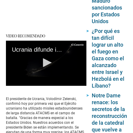
Maduro
sancionados
por Estados
Unidos
¿Por qué es
VIDEO RECOMENDADO
tan difícil
lograr un alto
Ucrania difunde imágenes del lanzamiento de ATACMS estadounidenses
el fuego en
Gaza como el
alcanzado
entre Israel y
Hezbolá en el
Líbano?
0
seconds
Notre Dame
of
El presidente de Ucrania, Volodímir Zelenski,
renace: los
21
confirmó hoy por primera vez que el Ejército
seconds
secretos de la
ucraniano ha utilizado misiles estadounidenses
de larga distancia ATACMS en el campo de
reconstrucción
batalla. "Gracias de manera especial a los
de la catedral
Estados Unidos. Nuestros acuerdos con el
presidente Biden se están implementando. Se
que vuelve a
ejecutan de una forma muy precisa: los ATACMS