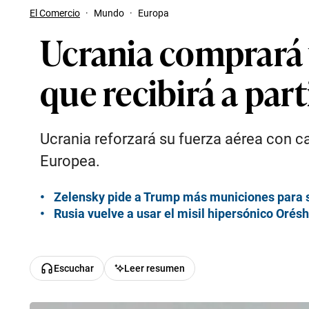
El Comercio
·
Mundo
·
Europa
Ucrania comprará 
que recibirá a par
Ucrania reforzará su fuerza aérea con c
Europea.
Zelensky pide a Trump más municiones para s
Rusia vuelve a usar el misil hipersónico Orés
Escuchar
Leer resumen