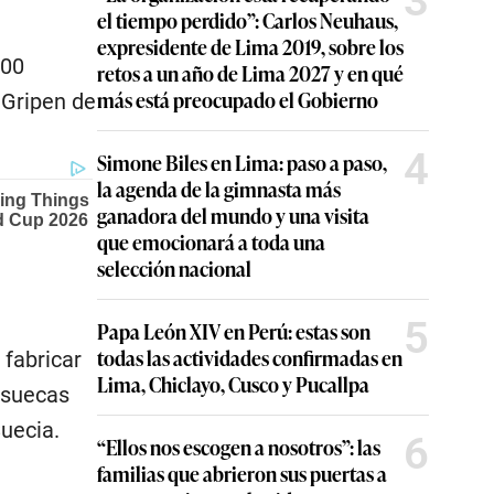
3
el tiempo perdido”: Carlos Neuhaus,
expresidente de Lima 2019, sobre los
500
retos a un año de Lima 2027 y en qué
más está preocupado el Gobierno
 Gripen de
4
Simone Biles en Lima: paso a paso,
la agenda de la gimnasta más
ganadora del mundo y una visita
que emocionará a toda una
selección nacional
5
Papa León XIV en Perú: estas son
todas las actividades confirmadas en
fabricar
Lima, Chiclayo, Cusco y Pucallpa
 suecas
uecia.
6
“Ellos nos escogen a nosotros”: las
familias que abrieron sus puertas a