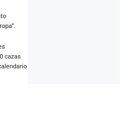
nto
ropa”.
es
50 cazas
calendario