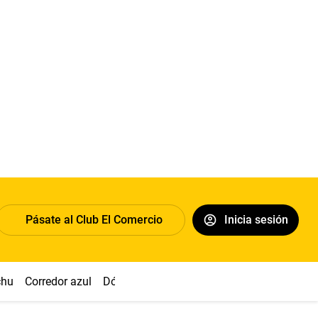
Pásate al Club El Comercio
Inicia sesión
chu
Corredor azul
Dólar
Congreso
Nasca
Acuña
Toled