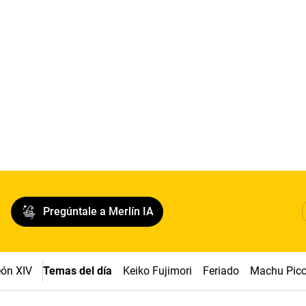
Pregúntale a Merlín IA
ón XIV
Temas del día
Keiko Fujimori
Feriado
Machu Pic