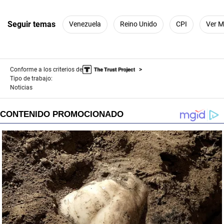
Seguir temas
Venezuela
Reino Unido
CPI
Ver 
Conforme a los criterios de
Tipo de trabajo:
Noticias