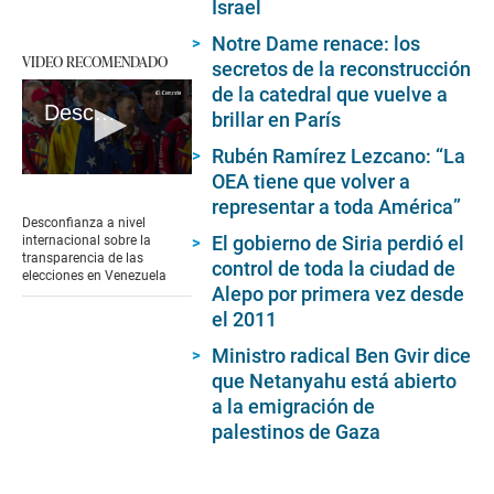
Israel
Notre Dame renace: los
VIDEO RECOMENDADO
secretos de la reconstrucción
de la catedral que vuelve a
Desconfianza a nivel internacional sobre la transparencia de las elecciones en Venezuela
brillar en París
Rubén Ramírez Lezcano: “La
OEA tiene que volver a
0
seconds
representar a toda América”
of
Desconfianza a nivel
2
El gobierno de Siria perdió el
internacional sobre la
minutes,
transparencia de las
control de toda la ciudad de
27
elecciones en Venezuela
seconds
Alepo por primera vez desde
el 2011
Ministro radical Ben Gvir dice
que Netanyahu está abierto
a la emigración de
palestinos de Gaza