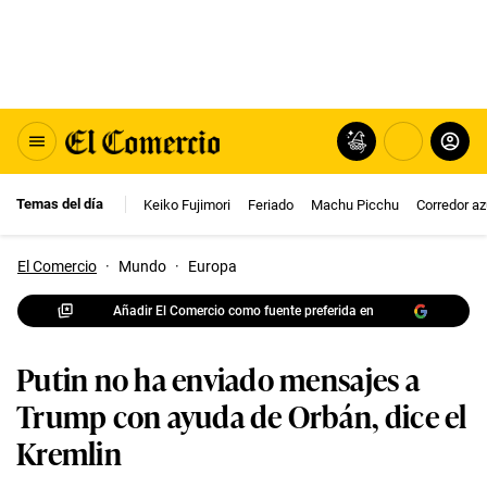
Temas del día
Keiko Fujimori
Feriado
Machu Picchu
Corredor az
El Comercio
·
Mundo
·
Europa
Añadir El Comercio como fuente preferida en
Putin no ha enviado mensajes a
Trump con ayuda de Orbán, dice el
Kremlin