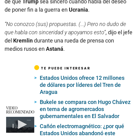
de que
Trump
sea sincero cuando habla del deseo
de poner fin a la guerra en
Ucrania
.
“No conozco (sus) propuestas. (...) Pero no dudo de
que habla con sinceridad y apoyamos esto”
, dijo el jefe
del
Kremlin
durante una rueda de prensa con
medios rusos en
Astaná
.
TE PUEDE INTERESAR
Estados Unidos ofrece 12 millones
de dólares por líderes del Tren de
Aragua
Bukele se compara con Hugo Chávez
VIDEO
en tema de agromercados
RECOMENDADO
gubernamentales en El Salvador
Irán lanza un ataque con drones contra Israel
Cañón electromagnético: ¿por qué
Estados Unidos abandonó este
0