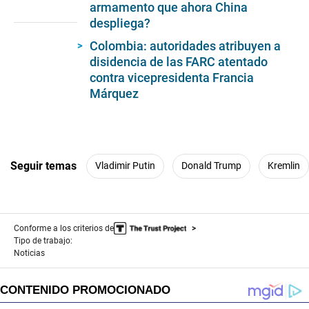
armamento que ahora China
seconds
of
despliega?
1
minute,
Colombia: autoridades atribuyen a
28
disidencia de las FARC atentado
seconds
contra vicepresidenta Francia
Márquez
Seguir temas
Vladimir Putin
Donald Trump
Kremlin
Conforme a los criterios de
Tipo de trabajo:
Noticias