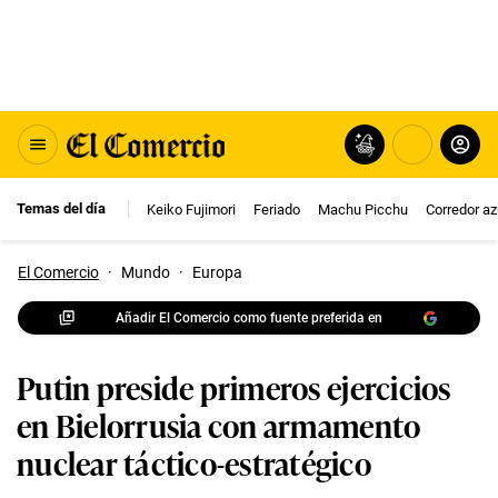
Temas del día
Keiko Fujimori
Feriado
Machu Picchu
Corredor az
El Comercio
·
Mundo
·
Europa
Añadir El Comercio como fuente preferida en
Putin preside primeros ejercicios
en Bielorrusia con armamento
nuclear táctico-estratégico