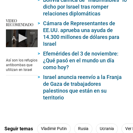
dicho por Israel tras romper
relaciones diplomáticas
VIDEO
Cámara de Representantes de
RECOMENDADO
EE.UU. aprueba una ayuda de
14.300 millones de dólares para
Así son los refugios antibombas que utilizan en Israel
Israel
0
Efemérides del 3 de noviembre:
seconds
of
¿Qué pasó en el mundo un día
Así son los refugios
1
antibombas que
como hoy?
minute,
utilizan en Israel
56
Israel anuncia reenvío a la Franja
seconds
de Gaza de trabajadores
palestinos que están en su
territorio
Seguir temas
Vladimir Putin
Rusia
Ucrania
Ver