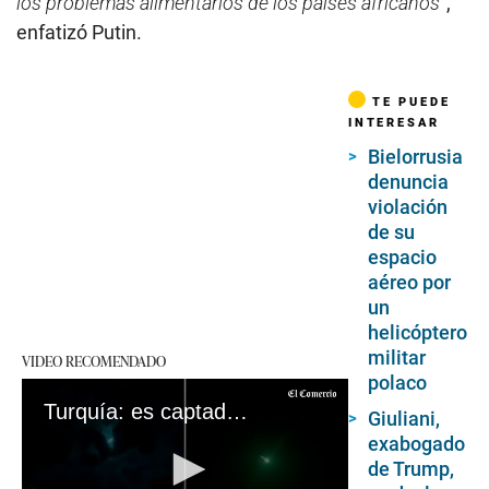
los problemas alimentarios de los países africanos
”,
enfatizó Putin.
TE PUEDE
INTERESAR
Bielorrusia
denuncia
violación
de su
espacio
aéreo por
un
helicóptero
militar
VIDEO RECOMENDADO
polaco
Turquía: es captado sorprendente meteorito verde en el cielo
Giuliani,
exabogado
de Trump,