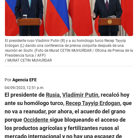
El presidente ruso Vladimir Putin (R) y a su homólogo turco Recep Tayyip
Erdogan (L) dando una conferencia de prensa conjunta después de una
reunión en Sochi. (Foto de Murat CETIN MUHURDAR / Oficina de Prensa de la
Presidencia turca / AFP)
/
MURAT CETIN MUHURDAR
Por
Agencia EFE
04/09/2023, 12:51 p.m.
El presidente de
Rusia
,
Vladímir
Putin
, recalcó hoy
ante su homólogo turco,
Recep Tayyip Erdogan
, que
no va a reanudar, por ahora, el acuerdo del grano
porque
Occidente
sigue bloqueando el acceso de
los productos agrícolas y fertilizantes rusos al
mercado internacional y no hay una escasez de