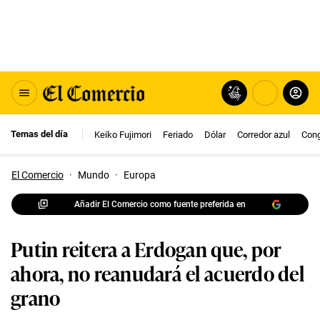
Temas del día
Keiko Fujimori
Feriado
Dólar
Corredor azul
Con
El Comercio
·
Mundo
·
Europa
Añadir El Comercio como fuente preferida en
Putin reitera a Erdogan que, por
ahora, no reanudará el acuerdo del
grano