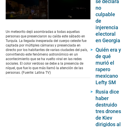
se declara
no
culpable
de
0
seconds
injerencia
of
Un meteorito dejó asombradas a todas aquellas
electoral
1
personas que presenciaron su caída este sábado en
minute,
en Georgia
Turquía. La llegada inesperada del cuerpo celeste fue
27
captada por múltiples cámaras y presenciada en
seconds
Quién era y
directo por los habitantes de varias ciudades del país,
convirtiendo este fenómeno astronómico en un
de qué
acontecimiento que se ha vuelto viral en las redes
murió el
sociales. El color verdoso se debe a la presencia de
níquel, que fue lo que más llamó la atención de las
rapero
personas. (Fuente: Latina TV)
mexicano
Lefty SM
Rusia dice
haber
destruido
tres drones
de Kiev
dirigidos al