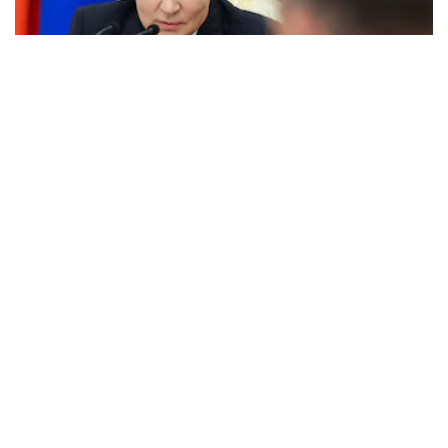
Putin crea un servicio de defensa de la
retaguardia tras escalada de ataques ucranianos
Ucrania no pudo derribar un solo misil durante