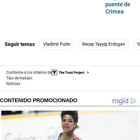
puente de
Crimea
Seguir temas
Vladimir Putin
Recep Tayyip Erdogan
T
Conforme a los criterios de
Tipo de trabajo:
Noticias