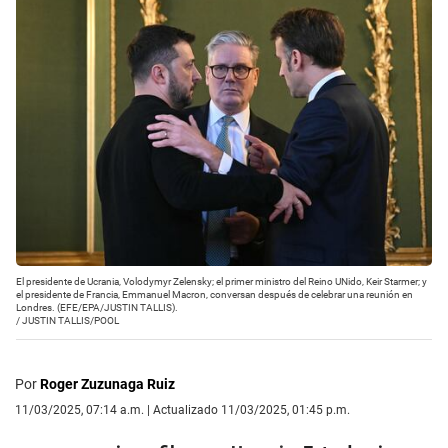
El presidente de Ucrania, Volodymyr Zelensky; el primer ministro del Reino UNido, Keir Starmer; y
el presidente de Francia, Emmanuel Macron, conversan después de celebrar una reunión en
Londres. (EFE/EPA/JUSTIN TALLIS).
/
JUSTIN TALLIS/POOL
Por
Roger Zuzunaga Ruiz
11/03/2025, 07:14 a.m. | Actualizado 11/03/2025, 01:45 p.m.