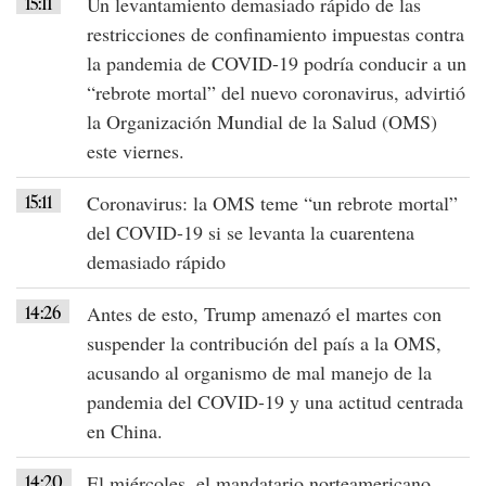
15:11
Un levantamiento demasiado rápido de las
restricciones de confinamiento impuestas contra
la
pandemia de COVID-19
podría conducir a un
“rebrote mortal”
del
nuevo coronavirus
, advirtió
la
Organización Mundial de la Salud (OMS)
este viernes.
15:11
Coronavirus
: la
OMS
teme “un rebrote mortal”
del
COVID-19
si se levanta la cuarentena
demasiado rápido
14:26
Antes de esto,
Trump
amenazó el martes con
suspender la contribución del país a la OMS,
acusando al organismo de mal manejo de la
pandemia del
COVID-19
y una actitud centrada
en
China
.
14:20
El miércoles, el mandatario norteamericano