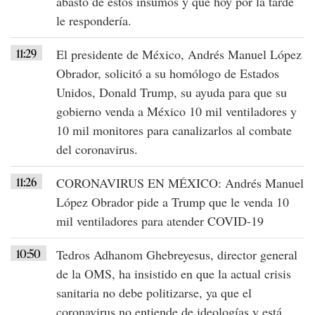
abasto de estos insumos
y que
hoy por la tarde
le respondería
.
11:29
El
presidente de México
,
Andrés Manuel López
Obrador
, solicitó a su homólogo de
Estados
Unidos
,
Donald Trump
, su ayuda para que su
gobierno venda a México 10 mil ventiladores y
10 mil monitores para canalizarlos al combate
del
coronavirus
.
11:26
CORONAVIRUS EN MÉXICO
:
Andrés Manuel
López Obrador
pide a Trump que le venda 10
mil ventiladores para atender
COVID-19
10:50
Tedros Adhanom Ghebreyesus, director general
de la
OMS
, ha insistido en que la actual crisis
sanitaria no debe politizarse, ya que el
coronavirus no entiende de ideologías y está