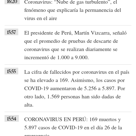
16:20
Coronavirus
: “Nube de gas turbulento”, el
fenómeno que explicaría la permanencia del
virus en el aire
15:57
El
presidente de Perú
,
Martín Vizcarra
, señaló
que el promedio de pruebas de descarte de
coronavirus que se realizan diariamente se
incrementó de 1.000 a 9.000
.
15:55
La cifra de fallecidos por coronavirus en el país
se ha
elevado a 169
. Asimismo, los casos por
COVID-19
aumentaron de
5.256 a 5.897
. Por
otro lado,
1.569 personas han sido dadas de
alta
.
15:54
CORONAVIRUS EN PERÚ
: 169 muertos y
5.897 casos de
COVID-19
en el día 26 de la
emergencia