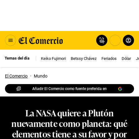
Temas del día
Keiko Fujimori
Betssy Chávez
Feriados
Dólar
J
El Comercio
·
Mundo
Añadir El Comercio como fuente preferida en
La NASA quiere a Plutón
nuevamente como planeta: qué
elementos tiene a su favor y por