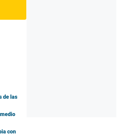
s de las
n medio
bia con