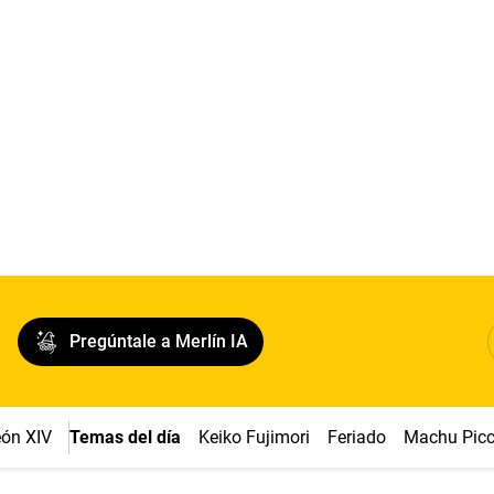
Pregúntale a Merlín IA
ón XIV
Temas del día
Keiko Fujimori
Feriado
Machu Pic