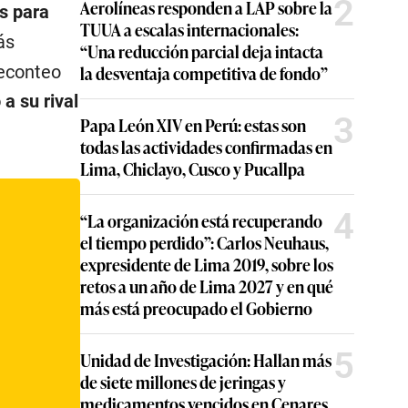
2
Aerolíneas responden a LAP sobre la
s para
TUUA a escalas internacionales:
ás
“Una reducción parcial deja intacta
la desventaja competitiva de fondo”
reconteo
 a su rival
3
Papa León XIV en Perú: estas son
todas las actividades confirmadas en
Lima, Chiclayo, Cusco y Pucallpa
4
“La organización está recuperando
el tiempo perdido”: Carlos Neuhaus,
expresidente de Lima 2019, sobre los
retos a un año de Lima 2027 y en qué
más está preocupado el Gobierno
5
Unidad de Investigación: Hallan más
de siete millones de jeringas y
medicamentos vencidos en Cenares