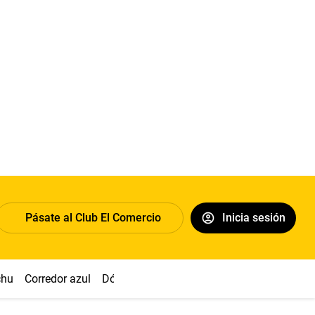
Pásate al Club El Comercio
Inicia sesión
chu
Corredor azul
Dólar
Congreso
Nasca
Acuña
Toled