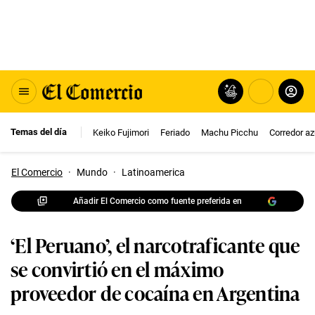
Temas del día
Keiko Fujimori
Feriado
Machu Picchu
Corredor az
El Comercio
·
Mundo
·
Latinoamerica
Añadir El Comercio como fuente preferida en
‘El Peruano’, el narcotraficante que
se convirtió en el máximo
proveedor de cocaína en Argentina