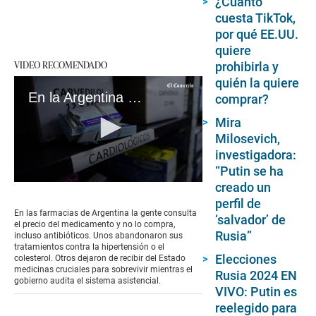
¿Cuánto
cuesta TikTok,
por qué EE.UU.
quiere
VIDEO RECOMENDADO
prohibirla y
quién la quiere
En la Argentina de Milei los medicamentos son un lujo
comprar?
Mira
Milosevich,
investigadora:
“Putin se ha
creado un
0
seconds
perfil de
of
En las farmacias de Argentina la gente consulta
‘salvador’ de
3
el precio del medicamento y no lo compra,
minutes,
Rusia”
incluso antibióticos. Unos abandonaron sus
44
tratamientos contra la hipertensión o el
seconds
Elecciones
colesterol. Otros dejaron de recibir del Estado
medicinas cruciales para sobrevivir mientras el
Rusia 2024 EN
gobierno audita el sistema asistencial.
VIVO: Putin es
reelegido para