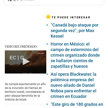
TE PUEDE INTERESAR
“Canadá bajo ataque por
segunda vez”, por Max
Kessel
Horror en México: el
VIDEO RECOMENDADO
campo de exterminio del
crimen organizado donde
EC | Guerra en Gaza: A un año del ataque mortal de Hamás en Israel (loop)
se hallaron cientos de
zapatillas y huesos
Así opera Blackwater, la
0
seconds
polémica empresa del
of
Se cumple exactamente un año
nuevo aliado de Daniel
17
de la incursión de Hamas en
Noboa para enfrentar el
seconds
territorio israelí, considerado el
crimen en Ecuador
peor ataque terrorista en la
historia de Israel.
“Este giro de 180 grados en