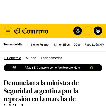
Temas del día
Keiko Fujimori
Simon Biles
Dólar
Papa León XIV
El Comercio
·
Mundo
·
Latinoamerica
Añadir El Comercio como fuente preferida en
Denuncian a la ministra de
Seguridad argentina por la
represión en la marcha de