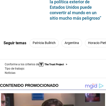
la política exterior de
Estados Unidos puede
convertir al mundo en un
sitio mucho más peligroso”
Seguir temas
Patricia Bullrich
Argentina
Horacio Piet
Conforme a los criterios de
Tipo de trabajo:
Noticias