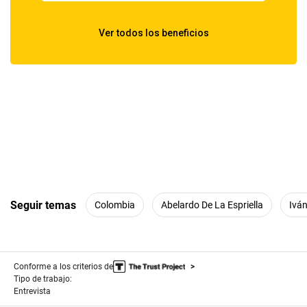
Seguir temas
Colombia
Abelardo De La Espriella
Ivá
Conforme a los criterios de
Tipo de trabajo:
Entrevista