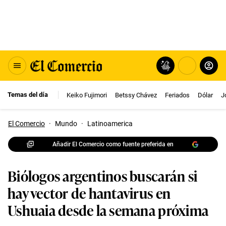
Temas del día
Keiko Fujimori
Betssy Chávez
Feriados
Dólar
J
El Comercio
·
Mundo
·
Latinoamerica
Añadir El Comercio como fuente preferida en
Biólogos argentinos buscarán si
hay vector de hantavirus en
Ushuaia desde la semana próxima