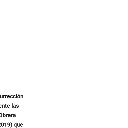
surrección
ente las
 Obrera
2019)
que