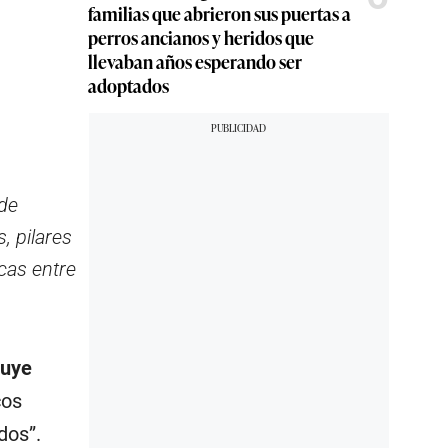
familias que abrieron sus puertas a
perros ancianos y heridos que
llevaban años esperando ser
adoptados
 de
, pilares
cas entre
tuye
cos
dos”.