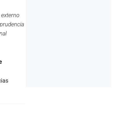
 externo
 prudencia
nal
e
cias