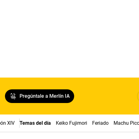
Pregúntale a Merlín IA
ón XIV
Temas del día
Keiko Fujimori
Feriado
Machu Pic