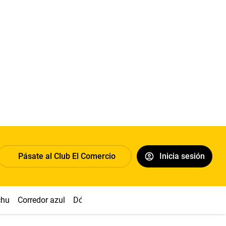
Pásate al Club El Comercio
Inicia sesión
chu
Corredor azul
Dólar
Congreso
Nasca
Acuña
Toled