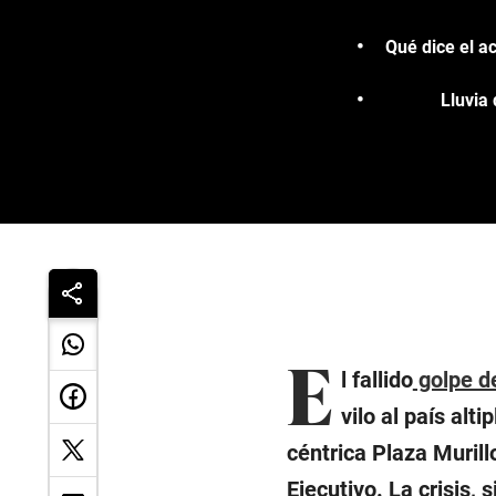
Qué dice el a
Lluvia
E
l fallido
golpe d
vilo al país alt
céntrica Plaza Muril
Ejecutivo. La crisis,