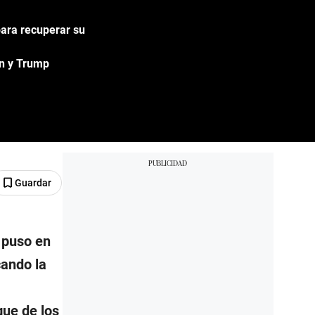
para recuperar su
en y Trump
Guardar
puso en
cando la
gue de los