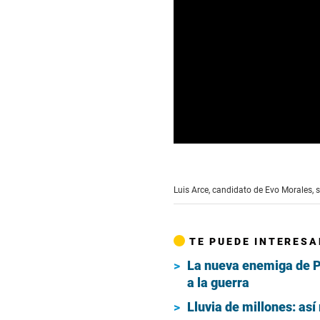
0
seconds
of
1
Luis Arce, candidato de Evo Morales, s
minute,
23
seconds
Volume
90%
TE PUEDE INTERESA
La nueva enemiga de Put
a la guerra
Lluvia de millones: as