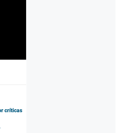
r críticas
p