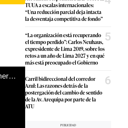
TUUA a escalas internacionales:
“Una reducción parcial deja intacta
la desventaja competitiva de fondo”
5
“La organización está recuperando
el tiempo perdido”: Carlos Neuhaus,
expresidente de Lima 2019, sobre los
retos a un año de Lima 2027 y en qué
más está preocupado el Gobierno
Luis Arce, candidato de Evo Morales, se impone en primera vuelta de presidenciales de Bolivia. (AFP)
6
Carril bidireccional del corredor
Azul: Las razones detrás de la
postergación del cambio de sentido
de la Av. Arequipa por parte de la
ATU