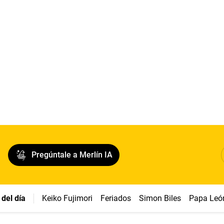
Pregúntale a Merlín IA
del día
Keiko Fujimori
Feriados
Simon Biles
Papa Leó