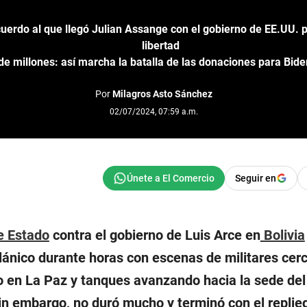
cuerdo al que llegó Julian Assange con el gobierno de EE.UU. 
libertad
 de millones: así marcha la batalla de las donaciones para Bid
Por
Milagros Asto Sánchez
02/07/2024, 07:59 a.m.
Seguir en
e Estado
contra el gobierno de Luis Arce en
Bolivia
iplánico durante horas con escenas de militares cer
lo en La Paz y tanques avanzando hacia la sede del
 sin embargo, no duró mucho y terminó con el replie