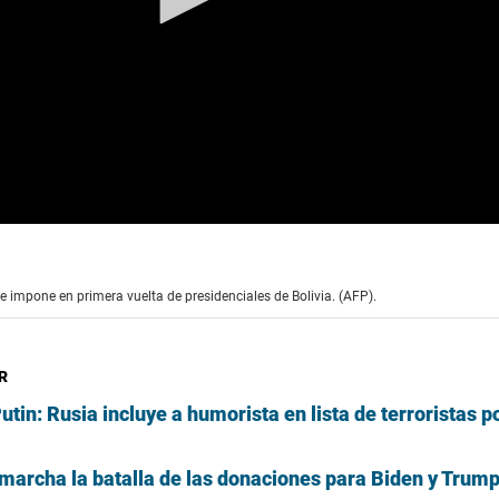
e impone en primera vuelta de presidenciales de Bolivia. (AFP).
R
in: Rusia incluye a humorista en lista de terroristas po
í marcha la batalla de las donaciones para Biden y Trum