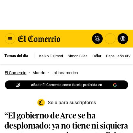
Temas del día
Keiko Fujimori
Simon Biles
Dólar
Papa León XIV
El Comercio
·
Mundo
·
Latinoamerica
Añadir El Comercio como fuente preferida en
Solo para suscriptores
“El gobierno de Arce se ha
desplomado: ya no tiene ni siquiera