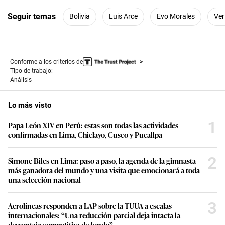
Seguir temas
Bolivia
Luis Arce
Evo Morales
Ver
Conforme a los criterios de
Tipo de trabajo:
Análisis
Lo más visto
1
Papa León XIV en Perú: estas son todas las actividades
confirmadas en Lima, Chiclayo, Cusco y Pucallpa
2
Simone Biles en Lima: paso a paso, la agenda de la gimnasta
más ganadora del mundo y una visita que emocionará a toda
una selección nacional
3
Aerolíneas responden a LAP sobre la TUUA a escalas
internacionales: “Una reducción parcial deja intacta la
desventaja competitiva de fondo”