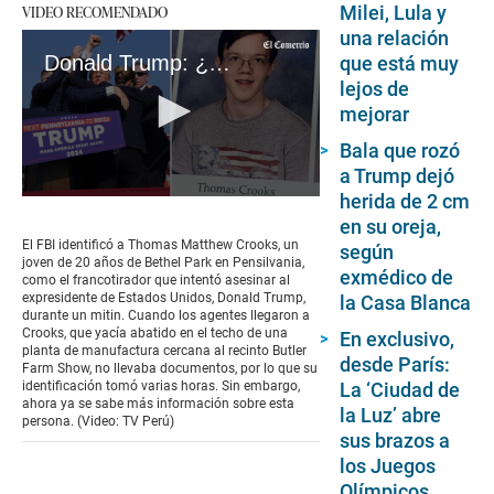
VIDEO RECOMENDADO
Milei, Lula y
una relación
Donald Trump: ¿Quién era Thomas Matthew Crooks, el joven que intentó asesinar al expresidente?
que está muy
lejos de
mejorar
Bala que rozó
a Trump dejó
herida de 2 cm
0
seconds
en su oreja,
of
El FBI identificó a Thomas Matthew Crooks, un
según
9
joven de 20 años de Bethel Park en Pensilvania,
minutes,
exmédico de
como el francotirador que intentó asesinar al
14
expresidente de Estados Unidos, Donald Trump,
la Casa Blanca
seconds
durante un mitin. Cuando los agentes llegaron a
Crooks, que yacía abatido en el techo de una
En exclusivo,
planta de manufactura cercana al recinto Butler
desde París:
Farm Show, no llevaba documentos, por lo que su
La ‘Ciudad de
identificación tomó varias horas. Sin embargo,
ahora ya se sabe más información sobre esta
la Luz’ abre
persona. (Video: TV Perú)
sus brazos a
los Juegos
Olímpicos,