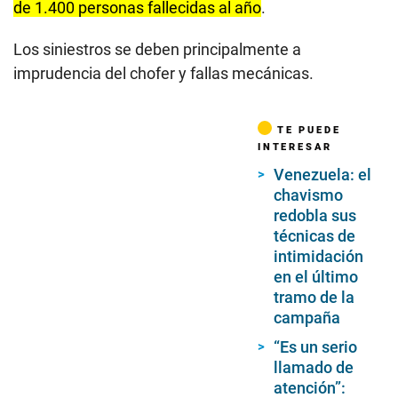
de 1.400 personas fallecidas al año
.
Los siniestros se deben principalmente a
imprudencia del chofer y fallas mecánicas.
TE PUEDE
INTERESAR
Venezuela: el
chavismo
redobla sus
técnicas de
intimidación
en el último
tramo de la
campaña
“Es un serio
llamado de
atención”: