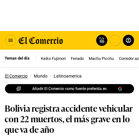
Temas del día
Keiko Fujimori
Feriado
Machu Picchu
Corredor az
El Comercio
·
Mundo
·
Latinoamerica
Añadir El Comercio como fuente preferida en
Bolivia registra accidente vehicular
con 22 muertos, el más grave en lo
que va de año