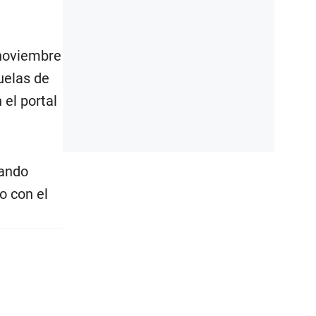
 noviembre
uelas de
el portal
gando
o con el