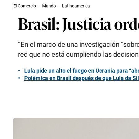
El Comercio
·
Mundo
·
Latinoamerica
Brasil: Justicia o
“En el marco de una investigación “sobre 
red que no está cumpliendo las decision
Lula pide un alto el fuego en Ucrania para “ab
Polémica en Brasil después de que Lula da Si