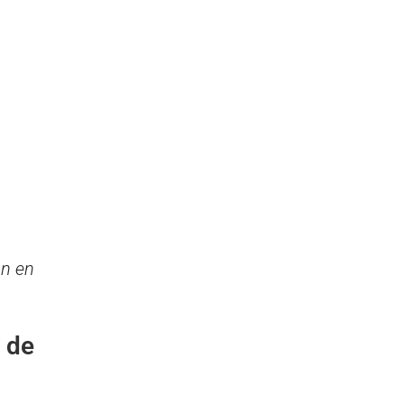
ón en
d de