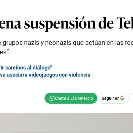
rdena suspensión de T
grupos nazis y neonazis que actúan en las redes
es”.
rir caminos al diálogo”
lva asociara videojuegos con violencia
Seguir en