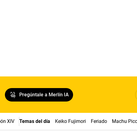
Pregúntale a Merlín IA
ón XIV
Temas del día
Keiko Fujimori
Feriado
Machu Pic