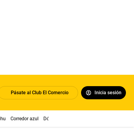
Pásate al Club El Comercio
Inicia sesión
chu
Corredor azul
Dólar
Congreso
Nasca
Acuña
Toled