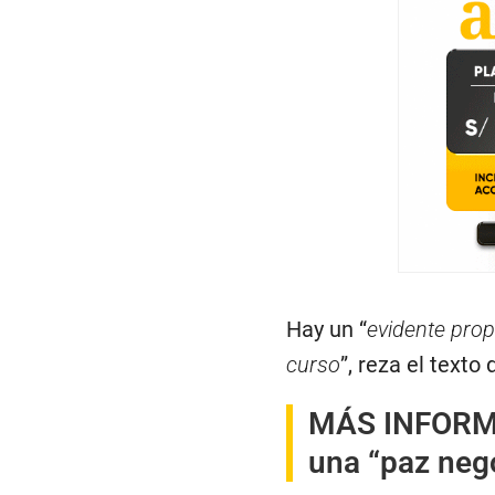
Hay un “
evidente prop
curso
”, reza el texto d
MÁS INFOR
una “paz nego