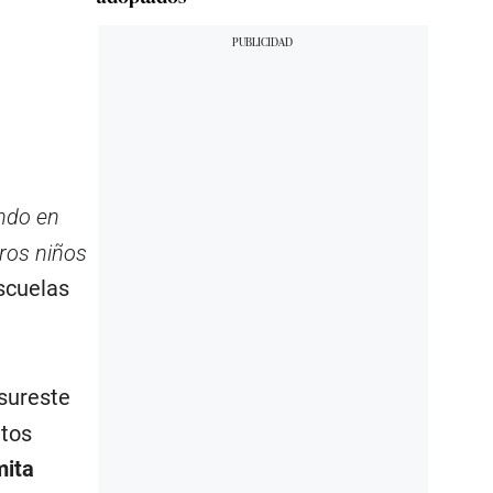
ndo en
tros niños
escuelas
sureste
atos
mita