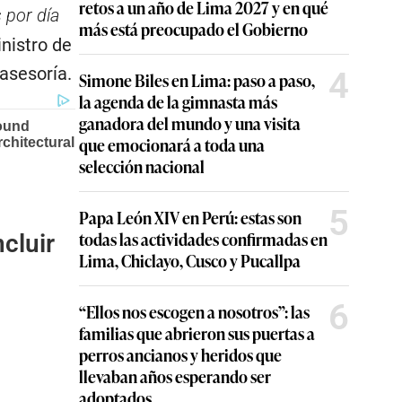
retos a un año de Lima 2027 y en qué
 por día
más está preocupado el Gobierno
inistro de
 asesoría.
4
Simone Biles en Lima: paso a paso,
la agenda de la gimnasta más
ganadora del mundo y una visita
que emocionará a toda una
selección nacional
5
Papa León XIV en Perú: estas son
todas las actividades confirmadas en
ncluir
Lima, Chiclayo, Cusco y Pucallpa
6
“Ellos nos escogen a nosotros”: las
familias que abrieron sus puertas a
perros ancianos y heridos que
llevaban años esperando ser
adoptados