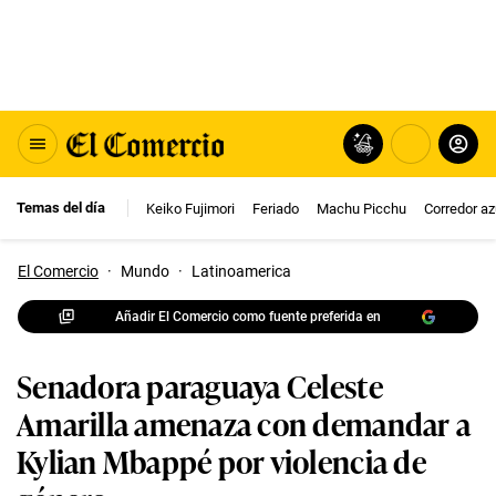
Temas del día
Keiko Fujimori
Feriado
Machu Picchu
Corredor az
El Comercio
·
Mundo
·
Latinoamerica
Añadir El Comercio como fuente preferida en
Senadora paraguaya Celeste
Amarilla amenaza con demandar a
Kylian Mbappé por violencia de