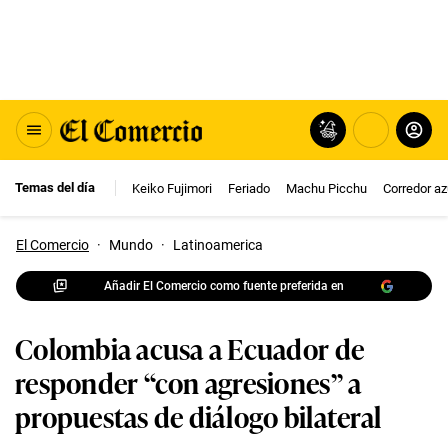
Temas del día
Keiko Fujimori
Feriado
Machu Picchu
Corredor az
El Comercio
·
Mundo
·
Latinoamerica
Añadir El Comercio como fuente preferida en
Colombia acusa a Ecuador de
responder “con agresiones” a
propuestas de diálogo bilateral