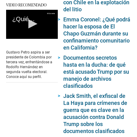
con Chile en la explotación
VIDEO RECOMENDADO
del litio
¿Quién es Gustavo Petro, el “revolucionario” que quiere gobernar Colombia?
Emma Coronel: ¿Qué podrá
hacer la esposa de El
Chapo Guzmán durante su
confinamiento comunitario
0
seconds
en California?
of
Gustavo Petro aspira a ser
0
Documentos secretos
presidente de Colombia por
seconds
tercera vez, enfrentándose a
hasta en la ducha: de qué
Rodolfo Hernández en
está acusado Trump por su
segunda vuelta electoral.
Conoce aquí su perfil.
manejo de archivos
clasificados
Jack Smith, el exfiscal de
La Haya para crímenes de
guerra que es clave en la
acusación contra Donald
Trump sobre los
documentos clasificados