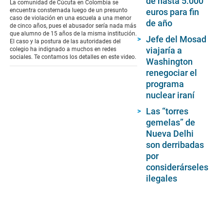
de hasta 5.000
La comunidad de Cúcuta en Colombia se
0
euros para fin
encuentra consternada luego de un presunto
seconds
caso de violación en una escuela a una menor
de año
de cinco años, pues el abusador sería nada más
que alumno de 15 años de la misma institución.
Jefe del Mosad
El caso y la postura de las autoridades del
viajaría a
colegio ha indignado a muchos en redes
sociales. Te contamos los detalles en este video.
Washington
renegociar el
programa
nuclear iraní
Las “torres
gemelas” de
Nueva Delhi
son derribadas
por
considerárseles
ilegales