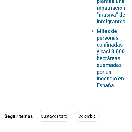
plantea una
repatriación
“masiva” de
inmigrantes
Miles de
personas
confinadas
y casi 3.000
hectáreas
quemadas
por un
incendio en
España
Seguir temas
Gustavo Petro
Colombia