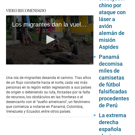
chino por
VIDEO RECOMENDADO
ataque con
láser a
Los migrantes dan la vuelta: miles retornan desde Estados Unidos desilusionados del “sueño americano”
avión
alemán de
misión
Aspides
Panamá
decomisa
0
miles de
seconds
of
camisetas
Una ola de migrantes desanda el camino. Tras años
3
de un flujo constante hacia el norte, cada vez más
de fútbol
minutes,
personas en la región están regresando a sus países
17
falsificadas
de origen o deteniendo su ruta, forzadas por la falta
seconds
de recursos, los obstáculos en las fronteras o el
procedentes
desencanto con el “sueño americano”, un fenómeno
de Perú
que comienza a notarse en Panamá, Colombia,
Venezuela y Ecuador, entre otros países.
La extrema
derecha
española