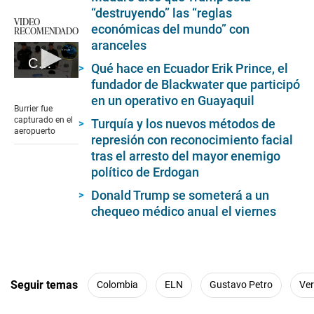
“destruyendo” las “reglas
VIDEO
económicas del mundo” con
RECOMENDADO
aranceles
Colombia: detienen a hombre que viajaba con droga en peluca
Qué hace en Ecuador Erik Prince, el
0
fundador de Blackwater que participó
seconds
en un operativo en Guayaquil
of
Burrier fue
1
capturado en el
Turquía y los nuevos métodos de
minute,
aeropuerto
represión con reconocimiento facial
31
seconds
tras el arresto del mayor enemigo
político de Erdogan
Donald Trump se someterá a un
chequeo médico anual el viernes
Seguir temas
Colombia
ELN
Gustavo Petro
Ve