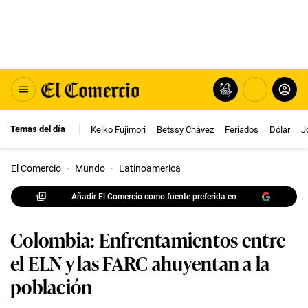
Temas del día
Keiko Fujimori
Betssy Chávez
Feriados
Dólar
J
El Comercio
·
Mundo
·
Latinoamerica
Añadir El Comercio como fuente preferida en
Colombia: Enfrentamientos entre
el ELN y las FARC ahuyentan a la
población