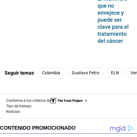
que no
envejece y
puede ser
clave para el
tratamiento
del cáncer
Seguir temas
Colombia
Gustavo Petro
ELN
Ve
Conforme a los criterios de
Tipo de trabajo:
Noticias