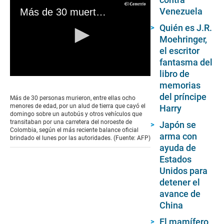
Venezuela
Más de 30 muertos por alud en Colombia
Quién es J.R.
Moehringer,
el escritor
fantasma del
libro de
0
memorias
seconds
of
del príncipe
Más de 30 personas murieron, entre ellas ocho
0
menores de edad, por un alud de tierra que cayó el
Harry
seconds
domingo sobre un autobús y otros vehículos que
transitaban por una carretera del noroeste de
Japón se
Colombia, según el más reciente balance oficial
arma con
brindado el lunes por las autoridades. (Fuente: AFP)
ayuda de
Estados
Unidos para
detener el
avance de
China
El mamífero