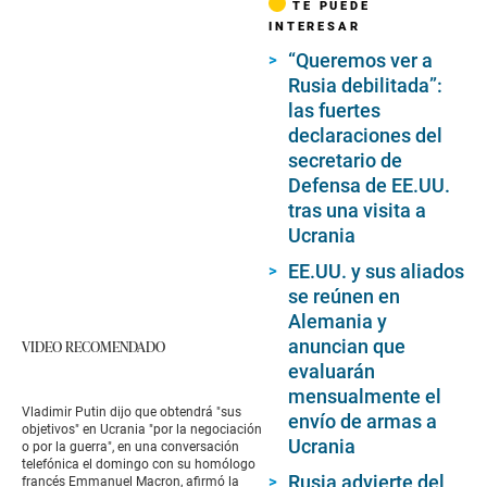
TE PUEDE
INTERESAR
“Queremos ver a
Rusia debilitada”:
las fuertes
declaraciones del
secretario de
Defensa de EE.UU.
tras una visita a
Ucrania
EE.UU. y sus aliados
se reúnen en
Alemania y
anuncian que
VIDEO RECOMENDADO
evaluarán
mensualmente el
Vladimir Putin dijo que obtendrá "sus
envío de armas a
objetivos" en Ucrania "por la negociación
Ucrania
o por la guerra", en una conversación
telefónica el domingo con su homólogo
Rusia advierte del
francés Emmanuel Macron, afirmó la