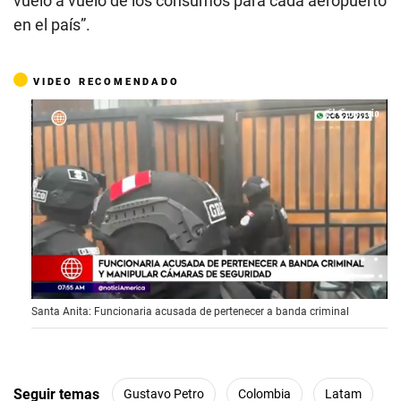
vuelo a vuelo de los consumos para cada aeropuerto
en el país”.
VIDEO RECOMENDADO
0
Santa Anita: Funcionaria acusada de pertenecer a banda criminal
s
e
c
o
n
d
Seguir temas
Gustavo Petro
Colombia
Latam