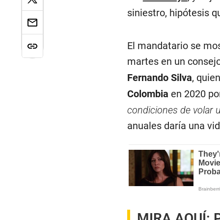
siniestro, hipótesis 
El mandatario se mos
martes en un consejo
Fernando Silva
, quie
Colombia
en 2020 po
condiciones de volar
anuales daría una vid
MIRA AQUÍ:
P