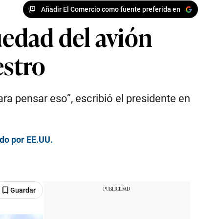
Añadir El Comercio como fuente preferida en
üedad del avión
estro
ra pensar eso”, escribió el presidente en
do por EE.UU.
Guardar