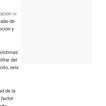
tación ni
stado de
ición y
 víctimas
litar del
cito, seis
ad de la
 factor