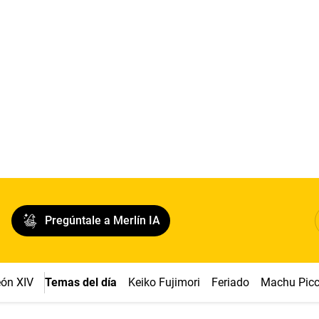
Pregúntale a Merlín IA
ón XIV
Temas del día
Keiko Fujimori
Feriado
Machu Pic