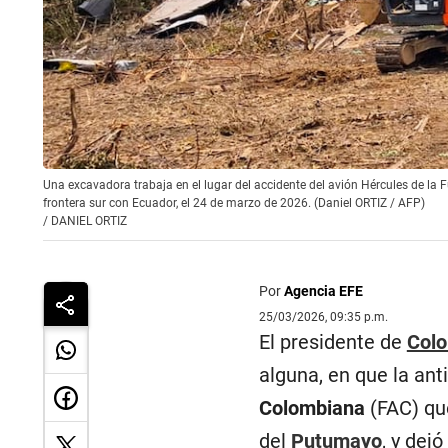
Una excavadora trabaja en el lugar del accidente del avión Hércules de la 
frontera sur con Ecuador, el 24 de marzo de 2026. (Daniel ORTIZ / AFP)
/
DANIEL ORTIZ
Por
Agencia EFE
25/03/2026, 09:35 p.m.
El presidente de
Col
alguna, en que la an
Colombiana
(FAC) qu
del
Putumayo
, y dej