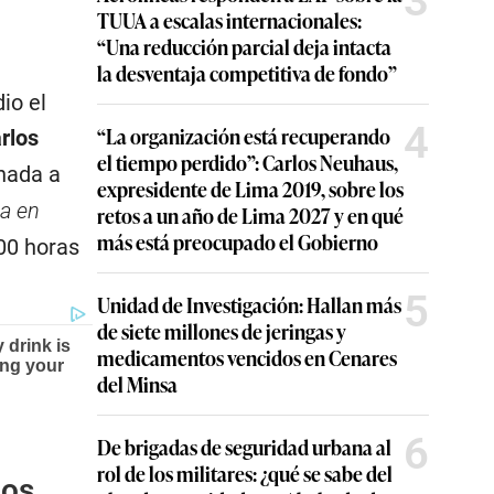
3
TUUA a escalas internacionales:
“Una reducción parcial deja intacta
la desventaja competitiva de fondo”
io el
4
“La organización está recuperando
rlos
el tiempo perdido”: Carlos Neuhaus,
onada a
expresidente de Lima 2019, sobre los
ba en
retos a un año de Lima 2027 y en qué
más está preocupado el Gobierno
00 horas
5
Unidad de Investigación: Hallan más
de siete millones de jeringas y
medicamentos vencidos en Cenares
del Minsa
6
De brigadas de seguridad urbana al
rol de los militares: ¿qué se sabe del
los