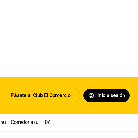
Pásate al Club El Comercio
Inicia sesión
chu
Corredor azul
Dólar
Congreso
Nasca
Acuña
Toled