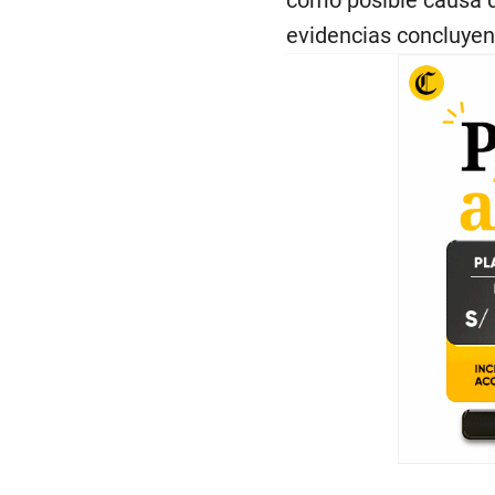
como posible causa d
evidencias concluyent