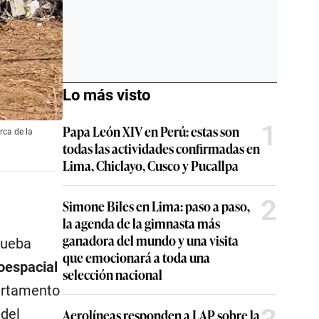
Lo más visto
1
Papa León XIV en Perú: estas son
rca de la
todas las actividades confirmadas en
Lima, Chiclayo, Cusco y Pucallpa
2
Simone Biles en Lima: paso a paso,
la agenda de la gimnasta más
ganadora del mundo y una visita
prueba
que emocionará a toda una
oespacial
selección nacional
artamento
 del
Aerolíneas responden a LAP sobre la