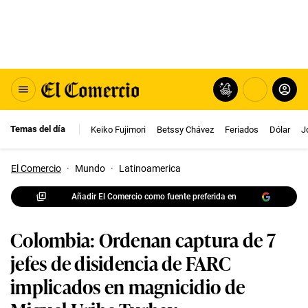
Temas del día
Keiko Fujimori
Betssy Chávez
Feriados
Dólar
J
El Comercio
·
Mundo
·
Latinoamerica
Añadir El Comercio como fuente preferida en
Colombia: Ordenan captura de 7
jefes de disidencia de FARC
implicados en magnicidio de