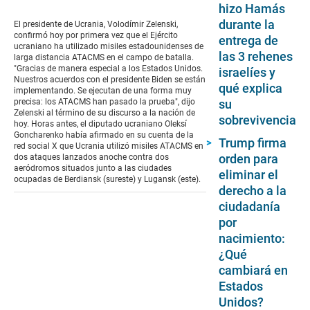
hizo Hamás
seconds
of
durante la
El presidente de Ucrania, Volodímir Zelenski,
21
confirmó hoy por primera vez que el Ejército
entrega de
seconds
ucraniano ha utilizado misiles estadounidenses de
las 3 rehenes
larga distancia ATACMS en el campo de batalla.
"Gracias de manera especial a los Estados Unidos.
israelíes y
Nuestros acuerdos con el presidente Biden se están
qué explica
implementando. Se ejecutan de una forma muy
precisa: los ATACMS han pasado la prueba", dijo
su
Zelenski al término de su discurso a la nación de
sobrevivencia
hoy. Horas antes, el diputado ucraniano Oleksí
Goncharenko había afirmado en su cuenta de la
Trump firma
red social X que Ucrania utilizó misiles ATACMS en
orden para
dos ataques lanzados anoche contra dos
aeródromos situados junto a las ciudades
eliminar el
ocupadas de Berdiansk (sureste) y Lugansk (este).
derecho a la
ciudadanía
por
nacimiento:
¿Qué
cambiará en
Estados
Unidos?