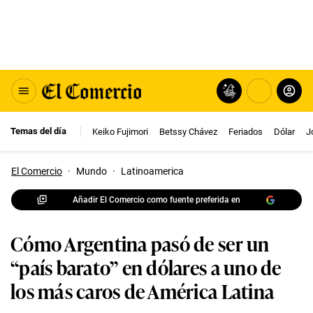
Temas del día
Keiko Fujimori
Betssy Chávez
Feriados
Dólar
J
El Comercio
·
Mundo
·
Latinoamerica
Añadir El Comercio como fuente preferida en
Cómo Argentina pasó de ser un
“país barato” en dólares a uno de
los más caros de América Latina