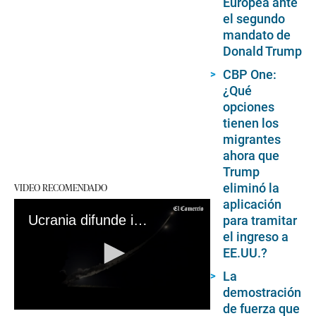
Europea ante
el segundo
mandato de
Donald Trump
CBP One:
¿Qué
opciones
tienen los
migrantes
ahora que
Trump
VIDEO RECOMENDADO
eliminó la
aplicación
Ucrania difunde imágenes del lanzamiento de ATACMS estadounidenses
para tramitar
el ingreso a
EE.UU.?
La
demostración
de fuerza que
0