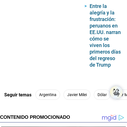
Entre la
alegría y la
frustración:
peruanos en
EE.UU. narran
cómo se
viven los
primeros días
del regreso
de Trump
Seguir temas
Argentina
Javier Milei
Dólar
Ver 