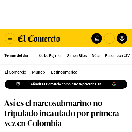
Temas del día
Keiko Fujimori
Simon Biles
Dólar
Papa León XIV
El Comercio
·
Mundo
·
Latinoamerica
Añadir El Comercio como fuente preferida en
Así es el narcosubmarino no
tripulado incautado por primera
vez en Colombia