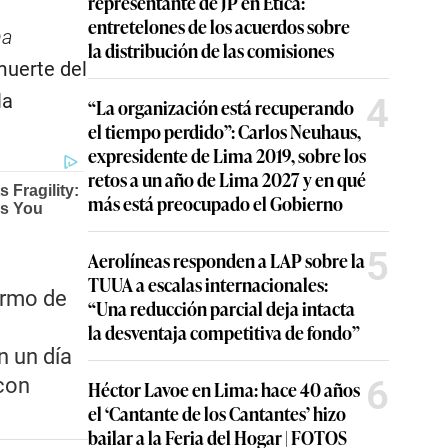
representante de JP en Ética:
entretelones de los acuerdos sobre
na
la distribución de las comisiones
 muerte del
la
4
“La organización está recuperando
el tiempo perdido”: Carlos Neuhaus,
expresidente de Lima 2019, sobre los
retos a un año de Lima 2027 y en qué
más está preocupado el Gobierno
5
Aerolíneas responden a LAP sobre la
TUUA a escalas internacionales:
fermo de
“Una reducción parcial deja intacta
la desventaja competitiva de fondo”
n un día
6
con
Héctor Lavoe en Lima: hace 40 años
el ‘Cantante de los Cantantes’ hizo
bailar a la Feria del Hogar | FOTOS