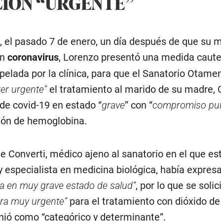
IÓN “URGENTE”
al, el pasado 7 de enero, un día después de que su 
on
coronavirus
, Lorenzo presentó una medida caute
elada por la clínica, para que el Sanatorio Otame
er urgente”
el tratamiento al marido de su madre, 
de covid-19 en estado “
grave
” con “
compromiso pu
ión de hemoglobina.
e Converti, médico ajeno al sanatorio en el que es
 especialista en medicina biológica, había expres
a en muy grave estado de salud”
, por lo que se solic
era muy urgente”
para el tratamiento con dióxido de 
inió como “categórico y determinante”.