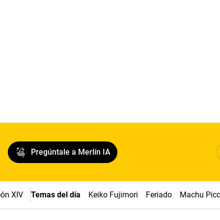
Pregúntale a Merlín IA
ón XIV
Temas del día
Keiko Fujimori
Feriado
Machu Pic