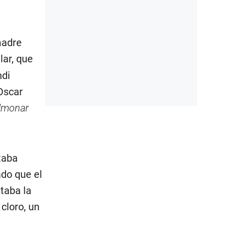
madre
lar, que
ndi
Oscar
lmonar
taba
ado que el
itaba la
cloro, un