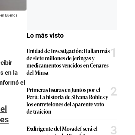
l en Buenos
Lo más visto
1
Unidad de Investigación: Hallan más
de siete millones de jeringas y
cibir
medicamentos vencidos en Cenares
del Minsa
s en la
informó el
2
Primeras fisuras en Juntos por el
Perú: La historia de Silvana Robles y
los entretelones del aparente voto
el
de traición
ves
3
Exdirigente del Movadef será el