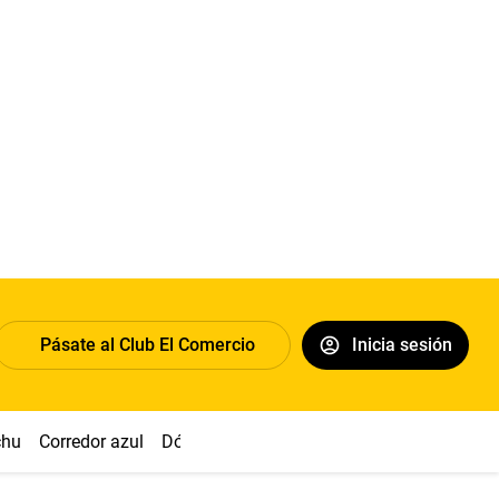
Pásate al Club El Comercio
Inicia sesión
chu
Corredor azul
Dólar
Congreso
Nasca
Acuña
Toled