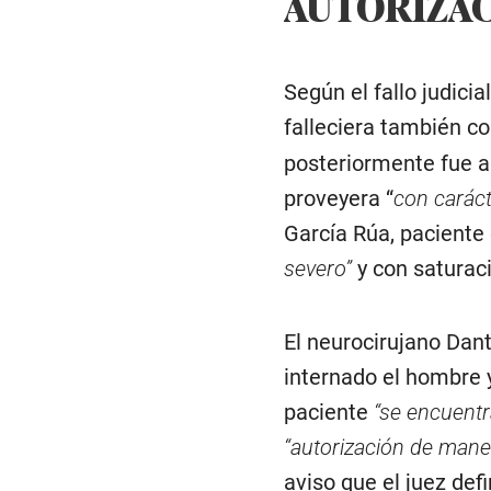
AUTORIZAC
Según el fallo judici
falleciera también c
posteriormente fue ap
proveyera “
con caráct
García Rúa, paciente 
severo”
y con saturac
El neurocirujano Dant
internado el hombre y
paciente
“se encuentr
“autorización de man
aviso que el juez def