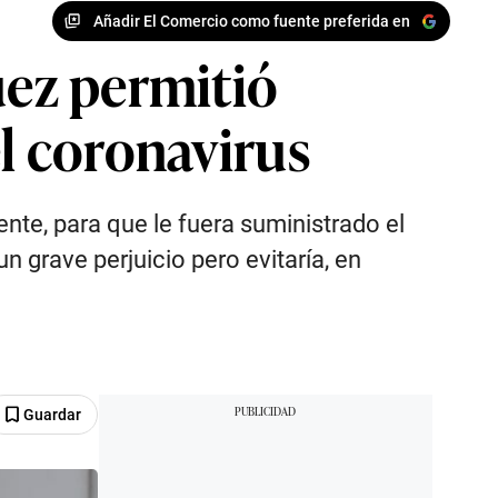
Añadir El Comercio como fuente preferida en
uez permitió
el coronavirus
ente, para que le fuera suministrado el
 grave perjuicio pero evitaría, en
Guardar