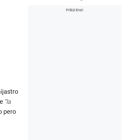
ijastro
ue
“la
o pero