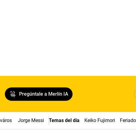
Pregúntale a Merlín IA
cváros
Jorge Messi
Temas del día
Keiko Fujimori
Feriad