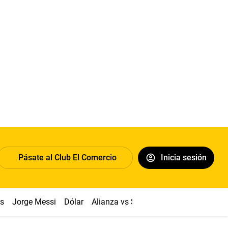
Pásate al Club El Comercio
Inicia sesión
os
Jorge Messi
Dólar
Alianza vs Sport Boys
Papa León XI