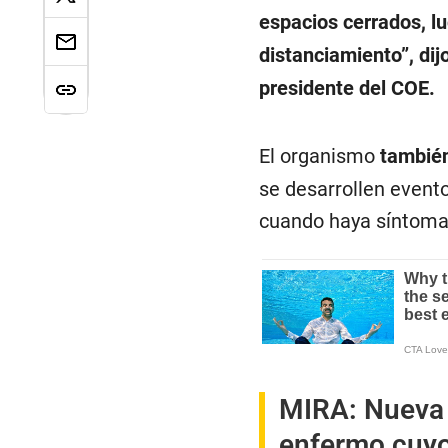
espacios cerrados, l
distanciamiento”, dij
presidente del COE.
El organismo
también
se desarrollen evento
cuando haya síntoma
MIRA:
Nueva 
enfermo cuyo