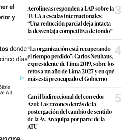
3
er el
Aerolíneas responden a LAP sobre la
TUUA a escalas internacionales:
rior y
“Una reducción parcial deja intacta
la desventaja competitiva de fondo”
4
“La organización está recuperando
rtos
donde
el tiempo perdido”: Carlos Neuhaus,
cinco días
expresidente de Lima 2019, sobre los
retos a un año de Lima 2027 y en qué
más está preocupado el Gobierno
5
Carril bidireccional del corredor
Azul: Las razones detrás de la
postergación del cambio de sentido
de la Av. Arequipa por parte de la
ATU
angre