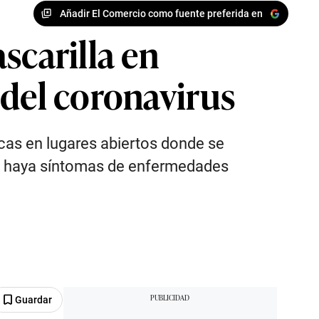
Añadir El Comercio como fuente preferida en
scarilla en
 del coronavirus
as en lugares abiertos donde se
do haya síntomas de enfermedades
Guardar