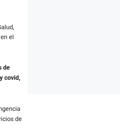
Salud,
en el
s de
y covid,
ingencia
icios de