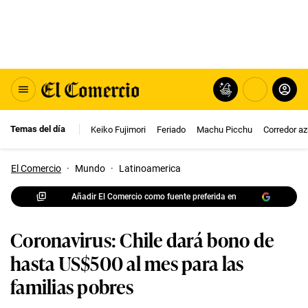
Temas del día
Keiko Fujimori
Feriado
Machu Picchu
Corredor az
El Comercio
·
Mundo
·
Latinoamerica
Añadir El Comercio como fuente preferida en
Coronavirus: Chile dará bono de
hasta US$500 al mes para las
familias pobres