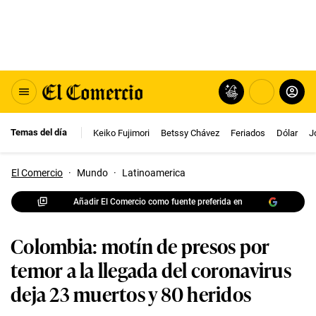
Temas del día
Keiko Fujimori
Betssy Chávez
Feriados
Dólar
J
El Comercio
·
Mundo
·
Latinoamerica
Añadir El Comercio como fuente preferida en
Colombia: motín de presos por
temor a la llegada del coronavirus
deja 23 muertos y 80 heridos