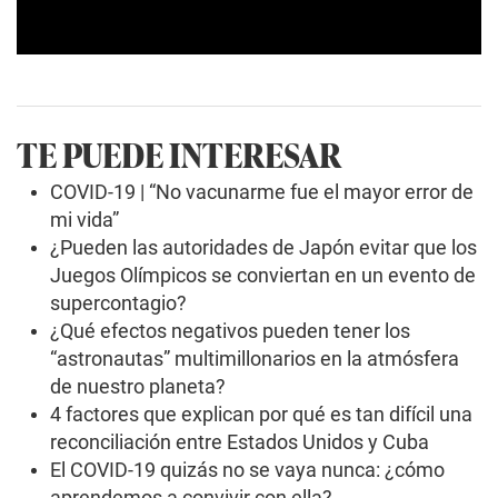
0
s
e
c
o
TE PUEDE INTERESAR
n
d
s
COVID-19 | “No vacunarme fue el mayor error de
o
mi vida”
f
0
¿Pueden las autoridades de Japón evitar que los
s
Juegos Olímpicos se conviertan en un evento de
e
c
supercontagio?
o
n
¿Qué efectos negativos pueden tener los
d
“astronautas” multimillonarios en la atmósfera
s
de nuestro planeta?
4 factores que explican por qué es tan difícil una
reconciliación entre Estados Unidos y Cuba
El COVID-19 quizás no se vaya nunca: ¿cómo
aprendemos a convivir con ella?