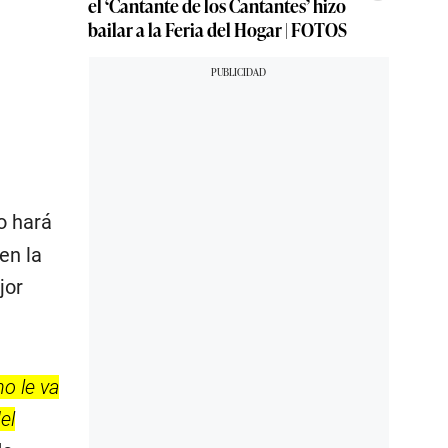
el ‘Cantante de los Cantantes’ hizo
bailar a la Feria del Hogar | FOTOS
o hará
en la
jor
o le va
el