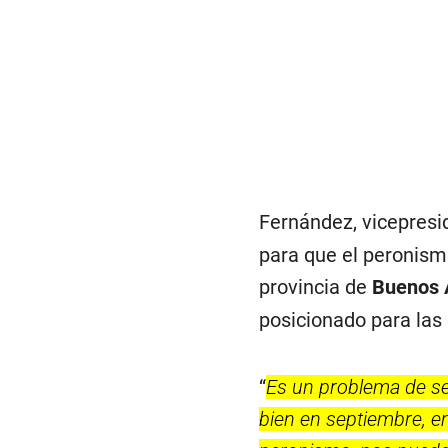
Fernández, vicepres
para que el peronism
provincia de
Buenos 
posicionado para las 
“
Es un problema de se
bien en septiembre, en