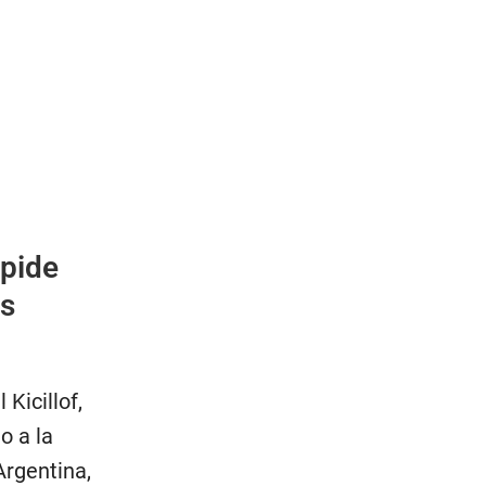
 pide
os
Kicillof,
o a la
Argentina,