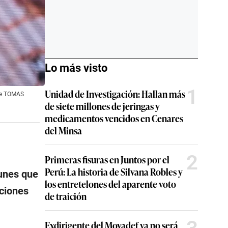
Lo más visto
1
Unidad de Investigación: Hallan más
 de TOMAS
de siete millones de jeringas y
medicamentos vencidos en Cenares
del Minsa
2
Primeras fisuras en Juntos por el
Perú: La historia de Silvana Robles y
unes que
los entretelones del aparente voto
cciones
de traición
Exdirigente del Movadef ya no será