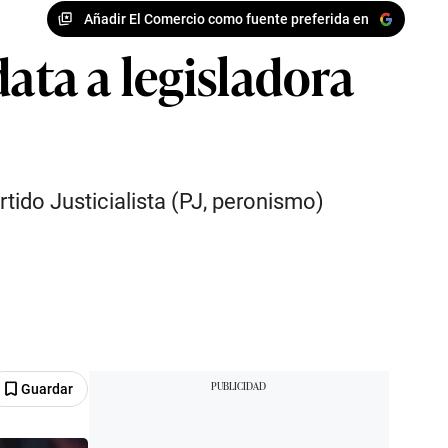
Añadir El Comercio como fuente preferida en
ata a legisladora
rtido Justicialista (PJ, peronismo)
Guardar