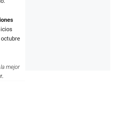
do.
iones
icios
 octubre
 la mejor
r.