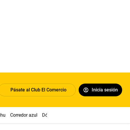
Pásate al Club El Comercio
Inicia sesión
chu
Corredor azul
Dólar
Congreso
Nasca
Acuña
Toled