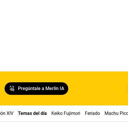
Pregúntale a Merlín IA
ón XIV
Temas del día
Keiko Fujimori
Feriado
Machu Pic