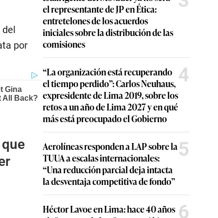
3
el representante de JP en Ética:
entretelones de los acuerdos
 del
iniciales sobre la distribución de las
comisiones
ata por
4
“La organización está recuperando
el tiempo perdido”: Carlos Neuhaus,
expresidente de Lima 2019, sobre los
retos a un año de Lima 2027 y en qué
más está preocupado el Gobierno
 que
5
Aerolíneas responden a LAP sobre la
TUUA a escalas internacionales:
er
“Una reducción parcial deja intacta
la desventaja competitiva de fondo”
6
Héctor Lavoe en Lima: hace 40 años