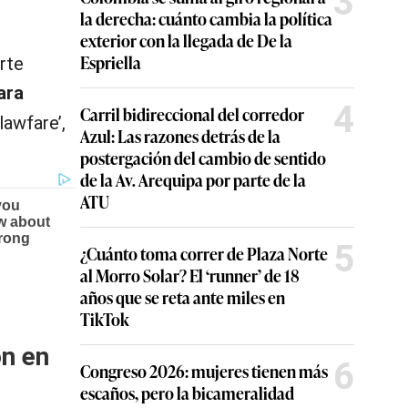
3
la derecha: cuánto cambia la política
exterior con la llegada de De la
Espriella
rte
ara
4
Carril bidireccional del corredor
lawfare’,
Azul: Las razones detrás de la
postergación del cambio de sentido
de la Av. Arequipa por parte de la
ATU
5
¿Cuánto toma correr de Plaza Norte
al Morro Solar? El ‘runner’ de 18
años que se reta ante miles en
TikTok
ón en
6
Congreso 2026: mujeres tienen más
escaños, pero la bicameralidad