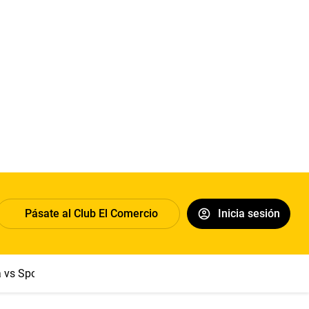
Pásate al Club El Comercio
Inicia sesión
a vs Sport Boys
Jorge Messi
Dólar
Papa León XIV
Congre