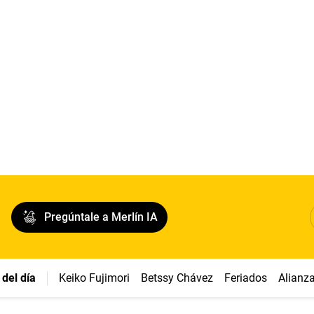
Pregúntale a Merlín IA
del día
Keiko Fujimori
Betssy Chávez
Feriados
Alianz