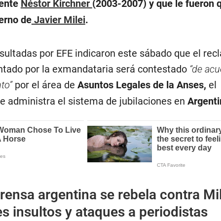
dente
Néstor Kirchner
(2003-2007) y que le fueron 
ierno de
Javier Milei
.
nsultadas por EFE indicaron este sábado que el re
ntado por la exmandataria será contestado
“de acu
nto”
por el área de
Asuntos Legales de la Anses,
el
e administra el sistema de jubilaciones en
Argenti
rensa argentina se rebela contra Mil
s insultos y ataques a periodistas