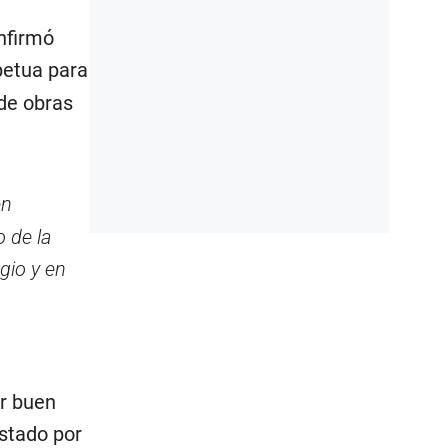
nfirmó
rpetua para
de obras
en
 de la
gio y en
r buen
Estado por