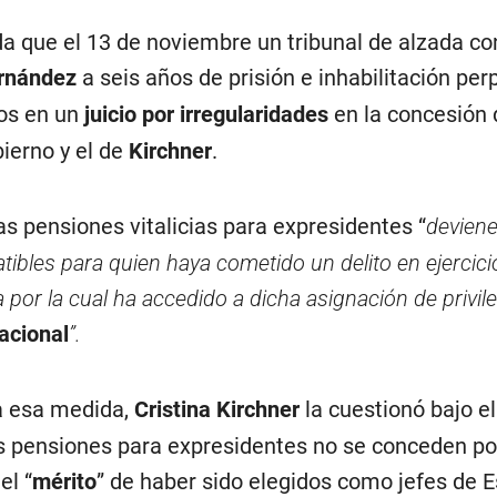
da que el 13 de noviembre un tribunal de alzada co
rnández
a seis años de prisión e inhabilitación pe
os en un
juicio por irregularidades
en la concesión 
ierno y el de
Kirchner
.
as pensiones vitalicias para expresidentes “
devien
ibles para quien haya cometido un delito en ejercicio
por la cual ha accedido a dicha asignación de privile
acional
”.
a esa medida,
Cristina Kirchner
la cuestionó bajo el
s pensiones para expresidentes no se conceden po
el “
mérito
” de haber sido elegidos como jefes de 