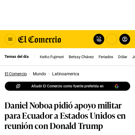
Temas del día
Keiko Fujimori
Betssy Chávez
Feriados
Dólar
J
El Comercio
·
Mundo
·
Latinoamerica
Añadir El Comercio como fuente preferida en
Daniel Noboa pidió apoyo militar
para Ecuador a Estados Unidos en
reunión con Donald Trump