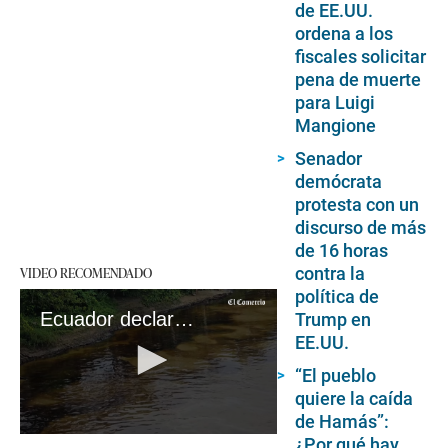
de EE.UU.
ordena a los
fiscales solicitar
pena de muerte
para Luigi
Mangione
Senador
demócrata
protesta con un
discurso de más
de 16 horas
contra la
VIDEO RECOMENDADO
política de
Ecuador declara emergencia en oleoducto por derrame de crudo
Trump en
EE.UU.
“El pueblo
quiere la caída
de Hamás”:
0
¿Por qué hay