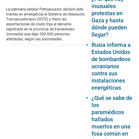
seconds
inusuales
of
La petrolera estatal Petroecuador declaró este
protestas en
1
martes en emergencia el Sistema de Oleoducto
minute,
Gaza y hasta
Transecuatoriano (SOTE) y frenó las
12
exportaciones de crudo tras el derrame
dónde pueden
seconds
registrado en la provincia de Esmeraldas
llegar?
(noroeste) que deja 500.000 personas
afectadas, según las autoridades.
Rusia informa a
Estados Unidos
de bombardeos
ucranianos
contra sus
instalaciones
energéticas
¿Qué se sabe de
los
paramédicos
hallados
muertos en una
fosa común en