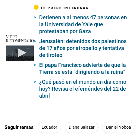
TE PUEDE INTERESAR
Detienen a al menos 47 personas en
la Universidad de Yale que
protestaban por Gaza
VIDEO
RECOMENDADO
Jerusalén: detenidos dos palestinos
de 17 años por atropello y tentativa
Irán lanza un ataque con drones contra Israel
de tiroteo
0
El papa Francisco advierte de que la
seconds
Tierra se está “dirigiendo a la ruina”
of
1
¿Qué pasó en el mundo un día como
minute,
28
hoy? Revisa el efemérides del 22 de
seconds
abril
Seguir temas
Ecuador
Diana Salazar
Daniel Noboa