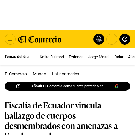
Temas del día
Keiko Fujimori
Feriados
Jorge Messi
Dólar
Ali
El Comercio
·
Mundo
·
Latinoamerica
Añadir El Comercio como fuente preferida en
Fiscalía de Ecuador vincula
hallazgo de cuerpos
desmembrados con amenazas a