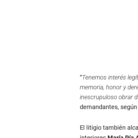
“
Tenemos interés legít
memoria, honor y derec
inescrupuloso obrar de
demandantes, según un
El litigio también alc
interiores
María Pía