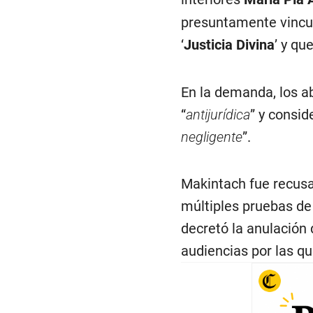
presuntamente vincul
‘
Justicia Divina
’ y qu
En la demanda, los a
“
antijurídica
” y consid
negligente
”.
Makintach fue recusad
múltiples pruebas de
decretó la anulación
audiencias por las qu