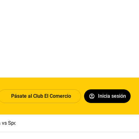
Pásate al Club El Comercio
Inicia sesión
a vs Sport Boys
Jorge Messi
Dólar
Papa León XIV
Congre