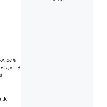
ión de la
ado por el
as
a de