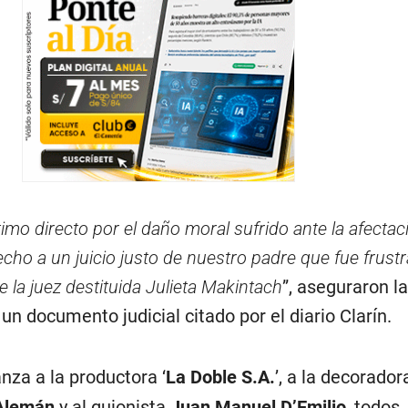
imo directo por el daño moral sufrido ante la afectac
ho a un juicio justo de nuestro padre que fue frustr
 la juez destituida Julieta Makintach
”, aseguraron l
 documento judicial citado por el diario Clarín.
anza a la productora ‘
La Doble S.A.
’, a la decorador
 Alemán
y al guionista
Juan Manuel D’Emilio
, todos