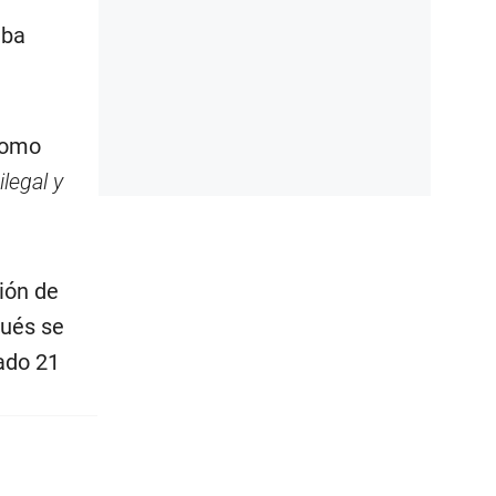
aba
como
ilegal y
ión de
pués se
ado 21