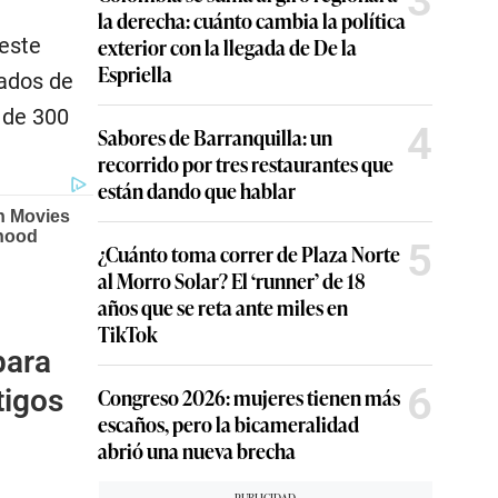
3
la derecha: cuánto cambia la política
este
exterior con la llegada de De la
Espriella
gados de
 de 300
4
Sabores de Barranquilla: un
recorrido por tres restaurantes que
están dando que hablar
5
¿Cuánto toma correr de Plaza Norte
al Morro Solar? El ‘runner’ de 18
años que se reta ante miles en
TikTok
para
6
tigos
Congreso 2026: mujeres tienen más
escaños, pero la bicameralidad
abrió una nueva brecha