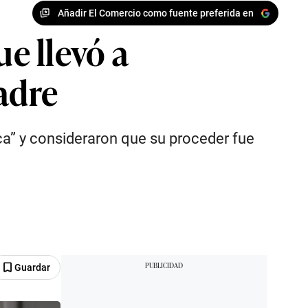
Añadir El Comercio como fuente preferida en
e llevó a
adre
ca” y consideraron que su proceder fue
Guardar