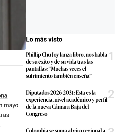
Lo más visto
1
Phillip Chu Joy lanza libro, nos habla
de su éxito y de su vida tras las
pantallas: “Muchas veces el
sufrimiento también enseña”
2
Diputados 2026-2031: Esta es la
ona
,
experiencia, nivel académico y perfil
en mayo
de la nueva Cámara Baja del
Congreso
tras
.
Colombia se suma al giro regional a