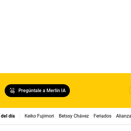
Pregúntale a Merlín IA
del día
Keiko Fujimori
Betssy Chávez
Feriados
Alianz